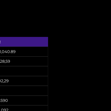
,
sobre
peração,
xo
z
1,040.89
928,59
02,29
.590
2.092