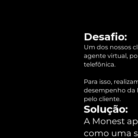
Desafio: 
Um dos nossos cl
agente virtual, p
telefônica.
Para isso, realiz
desempenho da M
pelo cliente.
Solução:
A Monest apr
como uma so