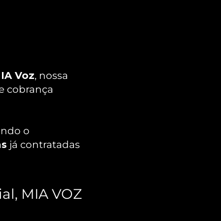
IA Voz
, nossa 
e cobrança 
ndo o 
as
 já contratadas 
al, MIA VOZ 