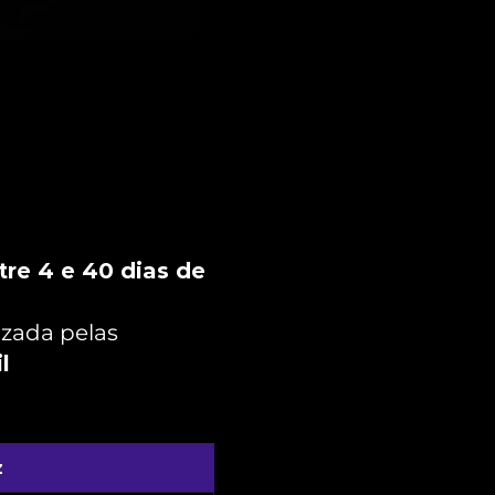
re 4 e 40 dias de 
zada pelas 
l
z