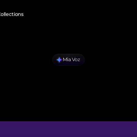
ollections
ollections
Mia Voz
Quando
a
voz
da
IA
supera
modelo
tradicional