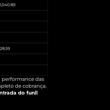
1,040.89
928.59
a performance das 
mpleto de cobrança.
ntrada do funil