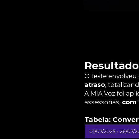
Resultado
O teste envolveu
atraso
, totalizan
A MIA Voz foi apl
assessorias, 
com f
Tabela: Conve
01/07/2025 - 26/07/2