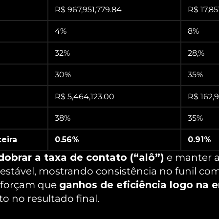
R$ 967,951,779.84
R$ 17,85
4%
8%
32%
28,%
30%
35%
R$ 5,464,123.00
R$ 162,
38%
35%
eira
0.56%
0.91%
dobrar a taxa de contato (“alô”)
 e manter 
estável, mostrando consistência no funil co
forçam que 
ganhos de eficiência logo na e
o no resultado final.