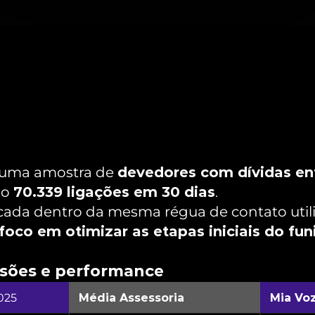
 uma amostra de 
devedores com dívidas ent
do 
70.339 ligações em 30 dias
.
icada dentro da mesma régua de contato utili
oco em otimizar as etapas iniciais do funi
rsões e performance
025
Média Assessoria
Mia Vo