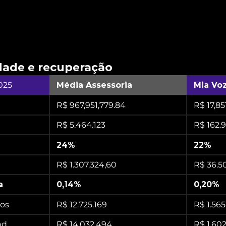
ndo
por
um
prisma
diferente
dos
e
quão
efetiva
foi
a
recu
observe
os
resultados
abai
idade e recuperação
025
Média Assessoria
Mia Vo
R$ 967,951,779.84
R$ 17,85
R$ 5.464.123
R$ 162.
24%
22%
R$ 1.307.324,60
R$ 36.5
a
0,14%
0,20%
tos
R$ 12.725.169
R$ 1.565
nd
R$ 14.032.494
R$ 1.60