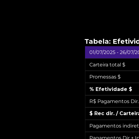
Olha
resulta
Tabela: Efetiv
01/07/2025 - 26/07/2
Carteira total $
Promessas $
% Efetividade $
R$ Pagamentos Dir.
$ Rec dir. / Carteir
Pagamentos indire
Pagamentos Dir + I