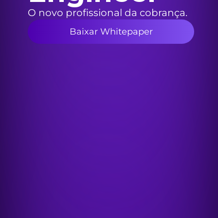
O novo profissional da cobrança.
Baixar Whitepaper